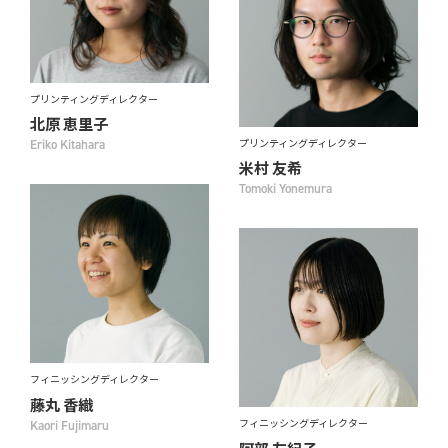
プリンティングディレクター
北原 恵里子
プリンティングディレクター
Eriko Kitahara
米村 友希
Tomoki Yonemura
フィニッシングディレクター
藤丸 香織
フィニッシングディレクター
Kaori Fujimaru