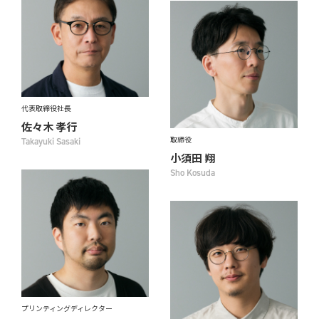
代表取締役社長
佐々木 孝行
取締役
Takayuki Sasaki
小須田 翔
Sho Kosuda
プリンティングディレクター