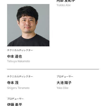
阿部 友紀子
Yukiko Abe
テクニカルディレクター
中本 達也
Tatsuya Nakamoto
テクニカルディレクター
プロデューサー
寺本 茂
大池 陽子
Shigeru Teramoto
Yoko Oike
プロデューサー
伊藤 勇平