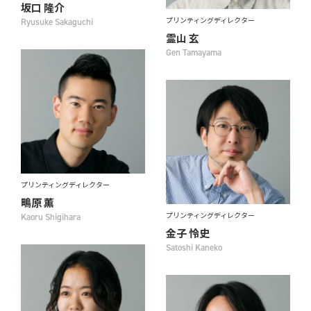
坂口 隆介
プリンティングディレクター
Ryusuke Sakaguchi
霊山 玄
Gen Tamayama
プリンティングディレクター
鴫原 薫
プリンティングディレクター
Kaoru Shigihara
金子 怜史
Satoshi Kaneko