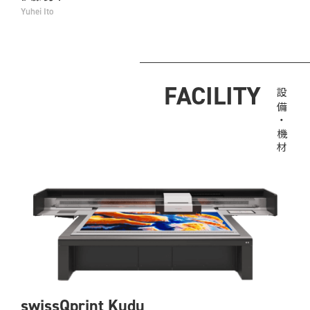
Yuhei Ito
FACILITY
設備・機材
swissQprint Kudu