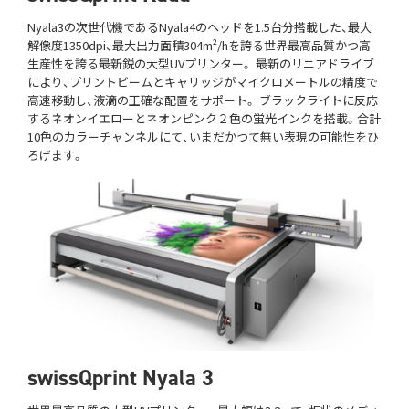
Nyala3の次世代機であるNyala4のヘッドを1.5台分搭載した、最大
解像度1350dpi、最大出力面積304m²/hを誇る世界最高品質かつ高
生産性を誇る最新鋭の大型UVプリンター。 最新のリニアドライブ
により、プリントビームとキャリッジがマイクロメートルの精度で
高速移動し、液滴の正確な配置をサポート。 ブラックライトに反応
するネオンイエローとネオンピンク２色の蛍光インクを搭載。合計
10色のカラーチャンネルにて、いまだかつて無い表現の可能性をひ
ろげます。
swissQprint Nyala 3