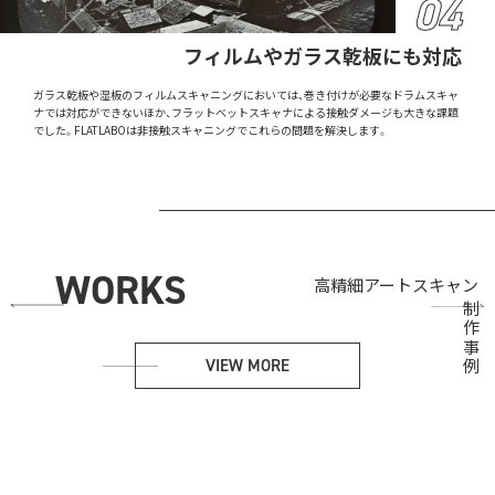
フィルムやガラス乾板にも対応
ガラス乾板や湿板のフィルムスキャニングにおいては、巻き付けが必要なドラムスキャ
ナでは対応ができないほか、フラットベットスキャナによる接触ダメージも大きな課題
でした。FLATLABOは非接触スキャニングでこれらの問題を解決します。
吉田花子／客室内装アート
吉田花子／客室内装アート
吉田花子／客室内装アート
WORKS
高精細アートスキャン
西野壮平／オリジナル作品スキャニング
古写真デジタル化「そこにあった江戸」
田中健太郎／原画スキャニング＆高精細プリント
SOU – JR総持寺駅アートプロジェクト 第７回展示「Days are woven 織りなす日々」
西野壮平／オリジナル作品スキャニング
古写真デジタル化「そこにあった江戸」
田中健太郎／原画スキャニング＆高精細プリント
SOU – JR総持寺駅アートプロジェクト 第７回展示「Days are woven 織りなす日々」
西野壮平／オリジナル作品スキャニング
古写真デジタル化「そこにあった江戸」
田中健太郎／原画スキャニング＆高精細プリント
SOU – JR総持寺駅アートプロジェクト 第７回展示「Days are woven 織りなす日々」
#UVプリント
#キャンバス
#UVプリント
#キャンバス
#UVプリント
#キャンバス
Next
Previous
制作事例
VIEW MORE