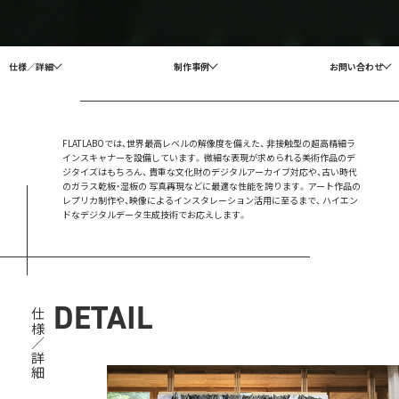
仕様／詳細
制作事例
お問い合わせ
FLATLABOでは、世界最高レベルの解像度を備えた、
非接触型の超高精細ラ
インスキャナーを設備しています。
微細な表現が求められる美術作品のデ
ジタイズはもちろん、
貴重な文化財のデジタルアーカイブ対応や、古い時代
のガラス乾板・湿板の
写真再現などに最適な性能を誇ります。
アート作品の
レプリカ制作や、映像によるインスタレーション活用に至るまで、
ハイエン
ドなデジタルデータ生成技術でお応えします。
DETAIL
仕様／詳細