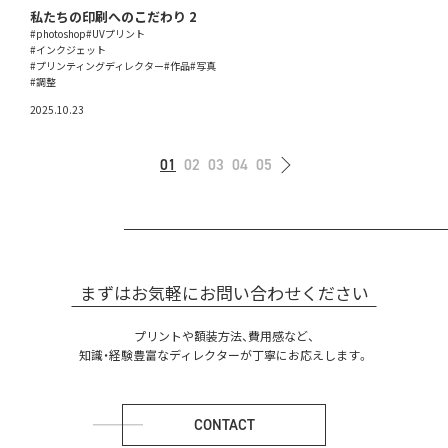
私たちの印刷へのこだわり 2
#photoshop
#UVプリント
#インクジェット
#プリンティングディレクター
#作品
#写真
#調整
2025.10.23
01
02
03
04
05
まずはお気軽にお問い合わせください
プリントや額装方法、費用感など、
知識・経験豊富なディレクターが丁寧にお応えします。
CONTACT