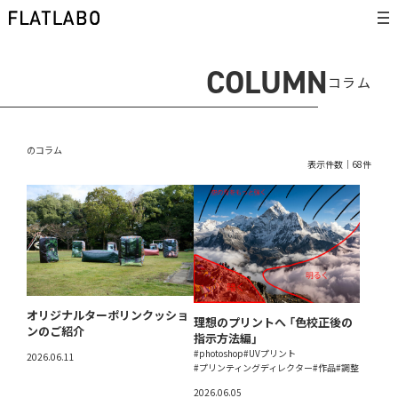
COLUMN
コラム
のコラム
表示件数｜68件
オリジナルターポリンクッショ
理想のプリントへ 「色校正後の
ンのご紹介
指示方法編」
#photoshop
#UVプリント
2026.06.11
#プリンティングディレクター
#作品
#調整
2026.06.05