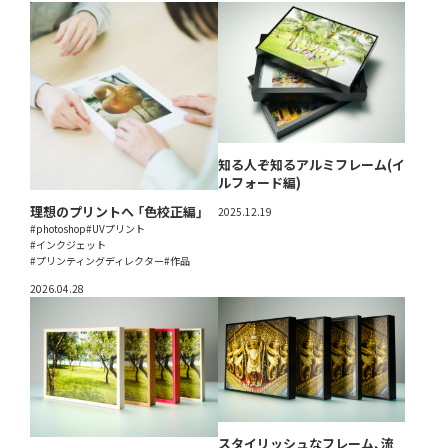
知る人ぞ知るアルミフレーム(イ
ルフォード編)
理想のプリントへ 「色校正編」
2025.12.19
#photoshop
#UVプリント
#インクジェット
#プリンティングディレクター
#作品
2026.04.28
スタイリッシュなフレーム、流