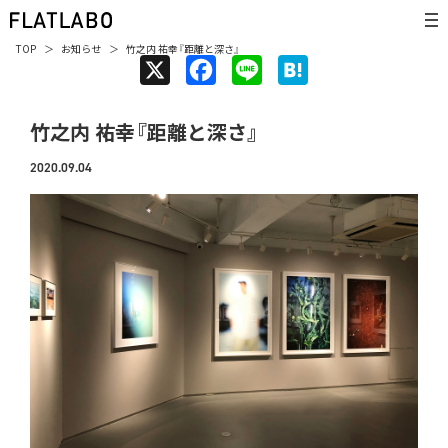
TOP
お知らせ
竹之内 祐幸『距離と深さ』
X
F
L
H
a
i
a
竹之内 祐幸『距離と深さ』
c
n
t
e
e
e
2020.09.04
b
n
o
a
o
k