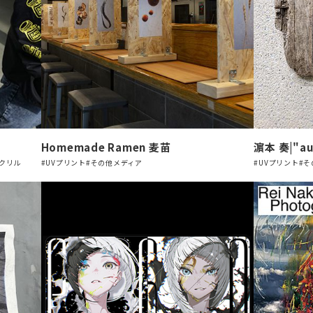
Homemade Ramen 麦苗
濵本 奏|"aut
アクリル
#UVプリント
#その他メディア
#UVプリント
#そ