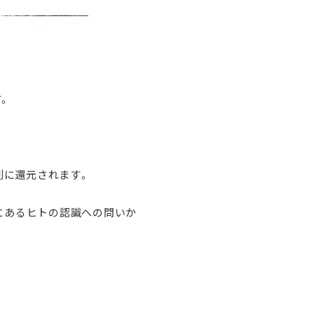
。
列に還元されます。
間にあるヒトの認識への問いか