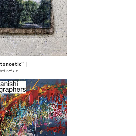
onoetic" |
の他メディア