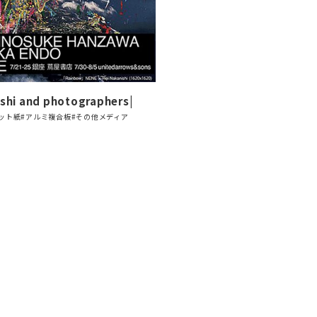
ishi and photographers|
ット紙
#アルミ複合板
#その他メディア