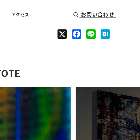
お問い合わせ
アクセス
X
F
L
H
a
i
a
c
n
t
e
e
e
OTE
b
n
o
a
o
k