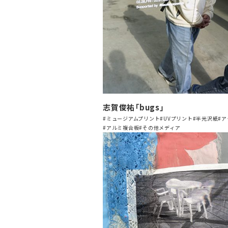
志賀俊祐「bugs」
#ミュージアムプリント
#UVプリント
#半光沢紙
#
#アルミ複合板
#その他メディア