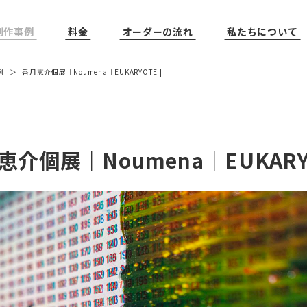
制作事例
料金
オーダーの流れ
私たちについて
例
香月恵介個展｜Noumena｜EUKARYOTE |
恵介個展｜Noumena｜EUKARY