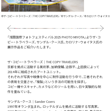
©ザ・コピー・トラベラーズ｜THE COPY TRAVELERS／©サンデル・クース／©カロリナ・ウォイタス
Previous
Next
「浅間国際フォトフェスティバル2025 PHOTO MIYOTA」よりザ・コ
ピー・トラベラーズ、サンデル・クース氏、カロリナ・ウォイタス氏の
展示作品をご紹介いたします。
ザ・コピー・トラベラーズ｜THE COPY TRAVELERS
京都を拠点に活動する美術家、加納俊輔、迫鉄平、上田良によって
2014年に結成されたアートユニット。
それぞれが写真や映像を中心に制作活動を行う中で、三者それぞれ
の表現を交差させ、「複製」という手法の可能性を探求し
コピー機やスキャナ、カメラなどのツールを用い、日々実験的な制
作を重ねている。
サンデル・クース｜Sander Coers
1997年オランダ生まれ。ロッテルダムを拠点に活動する写真家。