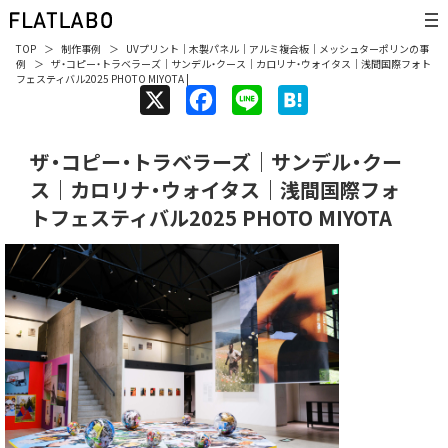
TOP
制作事例
UVプリント
｜
木製パネル
｜
アルミ複合板
｜
メッシュターポリン
の事
例
ザ・コピー・トラベラーズ｜サンデル・クース｜カロリナ・ウォイタス｜浅間国際フォト
フェスティバル2025 PHOTO MIYOTA |
X
F
L
H
a
i
a
ザ・コピー・トラベラーズ｜サンデル・クー
c
n
t
ス｜カロリナ・ウォイタス｜浅間国際フォ
e
e
e
トフェスティバル2025 PHOTO MIYOTA
b
n
o
a
o
k