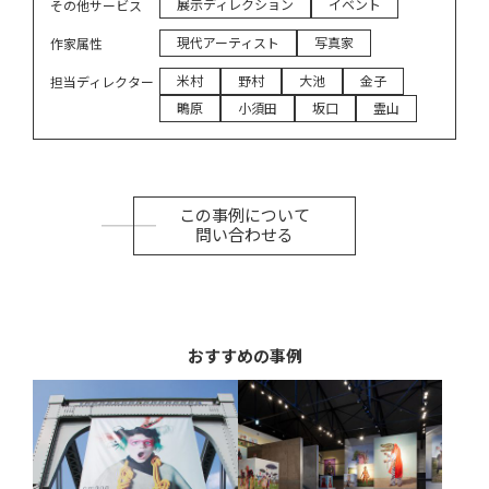
展示ディレクション
イベント
その他サービス
現代アーティスト
写真家
作家属性
米村
野村
大池
金子
担当ディレクター
鴫原
小須田
坂口
霊山
この事例について
問い合わせる
おすすめの事例