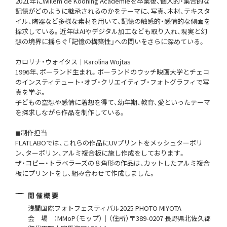
2021年にWillem de Kooning Academieを卒業後、個人的・集合的な
記憶がどのように継承されるのかをテーマに、写真、木材、テキスタ
イル、陶器など多様な素材を用いて、記憶の触感的・感情的な側面を
探求している。近年はAIやデジタル加工なども取り入れ、現実と幻
想の境界に揺らぐ「記憶の構築性」への問いをさらに深めている。
カロリナ・ウォイタス｜Karolina Wojtas
1996年、ポーランド生まれ。ポーランドのウッチ映画大学とチェコ
のインスティテュート・オブ・クリエイティブ・フォトグラフィで写
真を学ぶ。
子どもの空想や感情に着想を得て、幼年期、教育、愛といったテーマ
を探求しながら作品を制作している。
◼︎制作担当
FLATLABOでは、これらの作品にUVプリントをメッシュターポリ
ン、ターポリン、アルミ複合板に施し作成をしております。
ザ・コピー・トラベラーズの８角形の作品は、カットしたアルミ複合
板にプリントをし、組み合わせて作成しました。
開催概要
浅間国際フォトフェスティバル2025 PHOTO MIYOTA
会 場 ：MMoP（モップ）｜（住所）〒389-0207 長野県北佐久郡