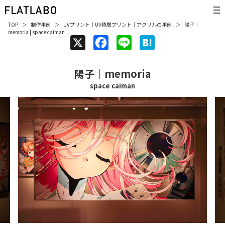
TOP
制作事例
UVプリント
｜
UV積層プリント
｜
アクリル
の事例
陽子｜
memoria | space caiman
X
F
L
H
a
i
a
陽子｜memoria
c
n
t
space caiman
e
e
e
b
n
o
a
o
k