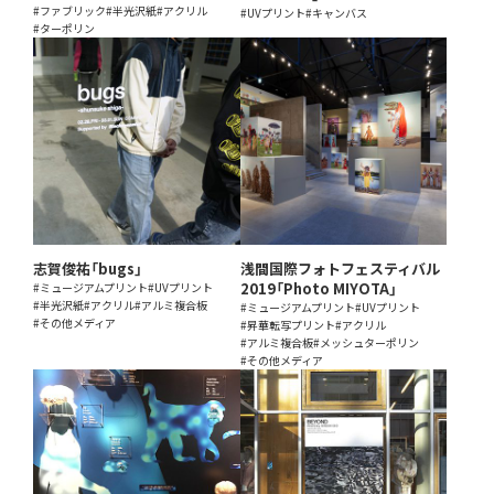
#ファブリック
#半光沢紙
#アクリル
#UVプリント
#キャンバス
#ターポリン
志賀俊祐「bugs」
浅間国際フォトフェスティバル
2019「Photo MIYOTA」
#ミュージアムプリント
#UVプリント
#半光沢紙
#アクリル
#アルミ複合板
#ミュージアムプリント
#UVプリント
#その他メディア
#昇華転写プリント
#アクリル
#アルミ複合板
#メッシュターポリン
#その他メディア