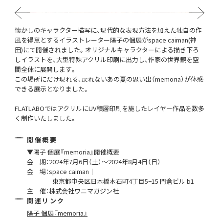
Previous
Next
懐かしのキャラクター描写に、現代的な表現方法を加えた独自の作
風を得意とするイラストレーター陽子の個展がspace caiman(神
田)にて開催されました。オリジナルキャラクターによる描き下ろ
しイラストを、大型特殊アクリル印刷に出力し、作家の世界観を空
間全体に展開します。
この場所にだけ現れる、戻れないあの夏の思い出（memoria）が体感
できる展示となりました。
FLATLABOではアクリルにUV積層印刷を施したレイヤー作品を数多
く制作いたしました。
開催概要
▼陽子 個展『memoria』開催概要
会 期：2024年7月6日（土）〜2024年8月4日（日）
会 場：space caiman｜
東京都中央区日本橋本石町4丁目5−15 門倉ビル b1
主 催：株式会社ワニマガジン社
関連リンク
陽子 個展『memoria』