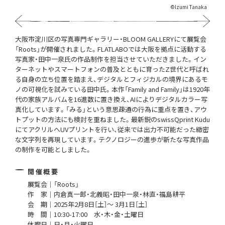
©︎Izumi Tanaka
Previous
Next
大阪市淀川区の写真専門ギャラリー・BLOOM GALLERYにて展覧会
「Roots」が開催されました。FLATLABOでは大阪を拠点に活動する
写真家・田中一泉氏の作品制作を担当させていただきました。イン
ターネットやスマートフォンの普及とともに育ったZ世代と呼ばれ
る自身の立ち位置を踏まえ、デジタルとフィジカルの境界にあるモ
ノの可視化を試みている田中氏。本作「Family and Family」は1920年
代の家族アルバムを16進数に置き換え、AIによりデジタルカラー写
真化しています。「みる」という意思疎通の行為に重点を置き、アウ
トプットの方法にも検討を重ねました。最新鋭のswissQprint Kudu
にてアクリルへUVプリントを行い、従来では出力不可能だった緻密
な文字列を再現しています。テクノロジーの進歩が新たな写真作品
の制作を可能としました。
開催概要
展覧会｜「Roots」
作 家｜内倉真一郎・北義昭・田中一泉・林直・福島耕平
会 期｜2025年2月8日［土］〜 3月1日［土］
時 間｜10:30-17:00 水・木・金・土曜日
休廊日｜日・月・火曜日