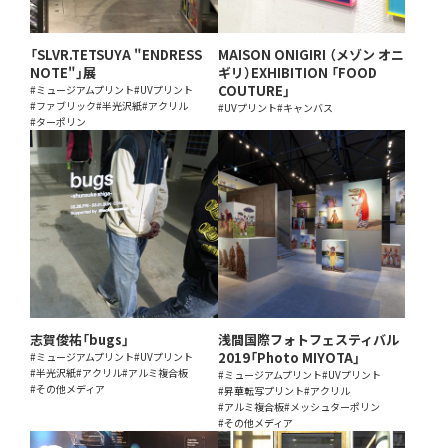
「SLVR.TETSUYA "ENDRESS
MAISON ONIGIRI （メゾン オニ
NOTE"」展
ギリ）EXHIBITION 「FOOD
COUTURE」
#ミュージアムプリント
#UVプリント
#ファブリック
#半光沢紙
#アクリル
#UVプリント
#キャンバス
#ターポリン
志賀俊祐「bugs」
浅間国際フォトフェスティバル
2019「Photo MIYOTA」
#ミュージアムプリント
#UVプリント
#半光沢紙
#アクリル
#アルミ複合板
#ミュージアムプリント
#UVプリント
#その他メディア
#昇華転写プリント
#アクリル
#アルミ複合板
#メッシュターポリン
#その他メディア