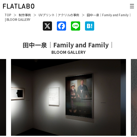
TOP
制作事例
UVプリント
｜
アクリル
の事例
田中一泉｜Family and Family｜
| BLOOM GALLERY
X
F
L
H
a
i
a
田中一泉｜Family and Family｜
c
n
t
BLOOM GALLERY
e
e
e
b
n
o
a
o
k