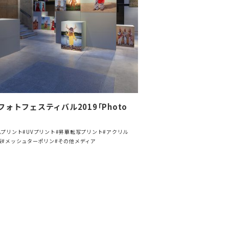
ォトフェスティバル2019「Photo
」
ムプリント
#UVプリント
#昇華転写プリント
#アクリル
板
#メッシュターポリン
#その他メディア