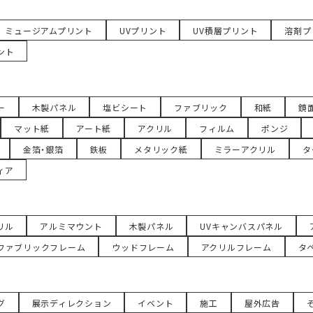
ミュージアムプリント
UVプリント
UV積層プリント
溶剤プ
ント
ー
木製パネル
塩ビシート
ファブリック
和紙
鏡
マット紙
アート紙
アクリル
フィルム
ポンジ
金箔・銀箔
鉄板
メタリック紙
ミラーアクリル
タ
ィア
リル
アルミマウント
木製パネル
UVキャンバスパネル
ファブリックフレーム
ウッドフレーム
アクリルフレーム
タ
グ
展示ディレクション
イベント
施工
屋外広告