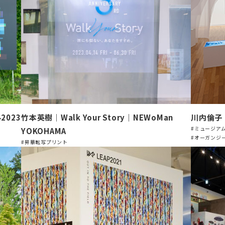
023
竹本英樹｜Walk Your Story｜NEWoMan
川内倫子
#ミュージア
YOKOHAMA
#オーガンジ
#昇華転写プリント