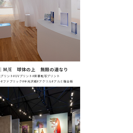
｜M/E 球体の上 無限の連なり
ムプリント
#UVプリント
#昇華転写プリント
ー
#ファブリック
#半光沢紙
#アクリル
#アルミ複合板