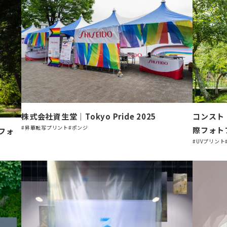
株式会社資生堂｜Tokyo Pride 2025
コンスト
#昇華転写プリント
#ポンジ
際フォトフ
フォ
#UVプリント