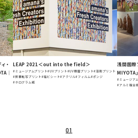
ィ・
LEAP 2021＜out into the field＞
浅間国際フ
#ミュージアムプリント
#UVプリント
#UV積層プリント
#溶剤プリント
TA｜
MIYOTA
#昇華転写プリント
#塩ビシート
#アクリル
#フィルム
#ポンジ
#ミュージア
#ホログラム紙
#アルミ複合
01