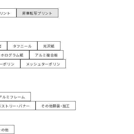
リント
昇華転写プリント
面
タフニール
光沢紙
ホログラム紙
アルミ複合板
ーポリン
メッシュターポリン
アルミフレーム
ペストリー・バナー
その他額装・加工
その他