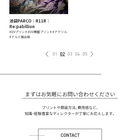
池袋PARCO｜R11R｜
Re:pabillion
#UVプリント
#UV積層プリント
#アクリル
#アルミ複合板
01
02
03
04
05
まずはお気軽にお問い合わせください
プリントや額装方法、費用感など、
知識・経験豊富なディレクターが丁寧にお応えします。
CONTACT