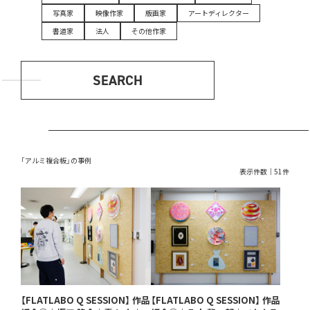
写真家
映像作家
版画家
アートディレクター
書道家
法人
その他作家
SEARCH
「アルミ複合板」の事例
表示件数｜51件
【FLATLABO Q SESSION】 作品
【FLATLABO Q SESSION】 作品