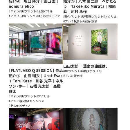
紹介④｜坂口 隆介｜霊山 玄｜
紹介③｜八木 幣二郎｜べかたろ
nomura elico
う｜TaKeHiko Murata｜相原
舜｜河村 勇作
#ネオン
#UVプリント
#木製パネル
#アクリル
#キャンバス
#その他メディア
#UVプリント
#UV積層プリント
#アクリル
#アルミ複合板
#金箔・銀箔
山田太郎 ｜温室の凍蝶は、
【FLATLABO Q SESSION】 作品
#UVプリント
#和紙
#アクリル
紹介①｜山縣 瑠衣｜Urot Esak
#アルミ複合板
＋Toru Kase｜川谷 光平｜ネル
ソン・ホー｜石橋 光太郎｜髙橋
健太
#ネオン
#UVプリント
#アクリル
#アルミ複合板
#キャンバス
#その他メディア