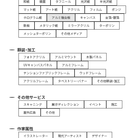
和紙
鏡面
タフニール
光沢紙
半光沢紙
マット紙
アート紙
アクリル
フィルム
ポンジ
ホログラム紙
アルミ複合板
キャンバス
金箔・銀箔
鉄板
メタリック紙
ミラーアクリル
ターポリン
メッシュターポリン
その他メディア
額装・加工
フォトアクリル
アルミマウント
木製パネル
UVキャンバスパネル
アルミフレーム
テンションファブリックフレーム
ウッドフレーム
アクリルフレーム
タペストリー・バナー
その他額装・加工
その他サービス
スキャニング
展示ディレクション
イベント
施工
屋外広告
その他
作家属性
イラストレーター
現代アーティスト
デザイナー