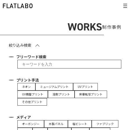
WORKS
制作事例
絞り込み検索
フリーワード検索
プリント手法
ネオン
ミュージアムプリント
UVプリント
UV積層プリント
溶剤プリント
昇華転写プリント
その他プリント
メディア
オーガンジー
木製パネル
塩ビシート
ファブリック