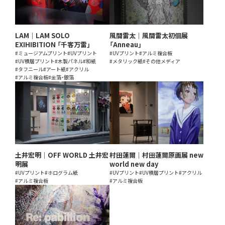
LAM｜LAM SOLO
風間雷太｜風間雷太初個展
EXIHIBITION 「千客万雷」
「Anneau」
#ミュージアムプリント
#UVプリント
#UVプリント
#アルミ複合板
#UV積層プリント
#木製パネル
#和紙
#メタリック紙
#その他メディア
#タフニール
#アート紙
#アクリル
#アルミ複合板
#金箔・銀箔
土井宏明｜OFF WORLD 土井宏
村田蓮爾｜村田蓮爾原画展 new
明展
world new day
#UVプリント
#ホログラム紙
#UVプリント
#UV積層プリント
#アクリル
#アルミ複合板
#アルミ複合板