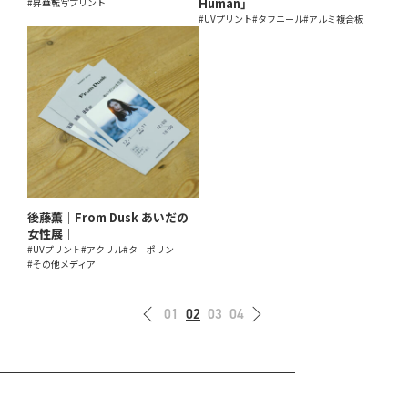
Human」
#昇華転写プリント
#UVプリント
#タフニール
#アルミ複合板
後藤薫｜From Dusk あいだの
女性展｜
#UVプリント
#アクリル
#ターポリン
#その他メディア
01
02
03
04