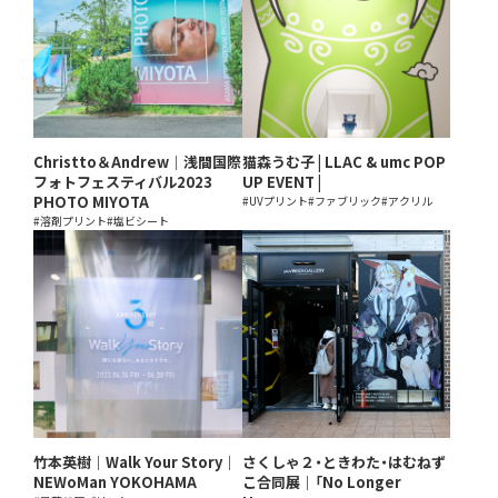
Christto＆Andrew｜浅間国際
猫森うむ子 | LLAC & umc POP
フォトフェスティバル2023
UP EVENT |
PHOTO MIYOTA
#UVプリント
#ファブリック
#アクリル
#溶剤プリント
#塩ビシート
竹本英樹｜Walk Your Story｜
さくしゃ２・ときわた・はむねず
NEWoMan YOKOHAMA
こ合同展｜「No Longer