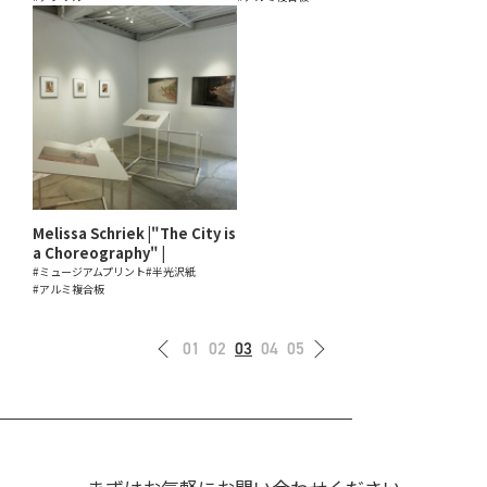
Melissa Schriek |"The City is
a Choreography" |
#ミュージアムプリント
#半光沢紙
#アルミ複合板
01
02
03
04
05