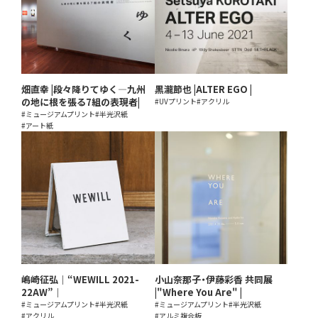
畑直幸 |段々降りてゆく―九州
黒瀧節也 |ALTER EGO |
の地に根を張る7組の表現者|
#UVプリント
#アクリル
#ミュージアムプリント
#半光沢紙
#アート紙
嶋崎征弘｜“WEWILL 2021-
小山奈那子・伊藤彩香 共同展
22AW”｜
|"Where You Are" |
#ミュージアムプリント
#半光沢紙
#ミュージアムプリント
#半光沢紙
#アクリル
#アルミ複合板