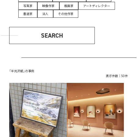
写真家
映像作家
版画家
アートディレクター
書道家
法人
その他作家
SEARCH
「半光沢紙」の事例
表示件数｜50件