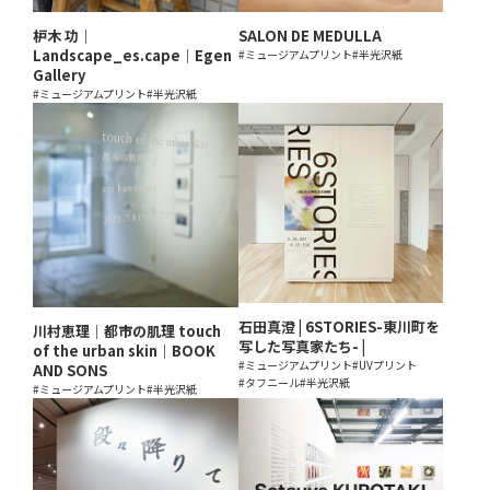
枦木 功｜
SALON DE MEDULLA
Landscape_es.cape｜Egen
#ミュージアムプリント
#半光沢紙
Gallery
#ミュージアムプリント
#半光沢紙
石田真澄 | 6STORIES-東川町を
川村恵理｜都市の肌理 touch
写した写真家たち- |
of the urban skin｜BOOK
#ミュージアムプリント
#UVプリント
AND SONS
#タフニール
#半光沢紙
#ミュージアムプリント
#半光沢紙