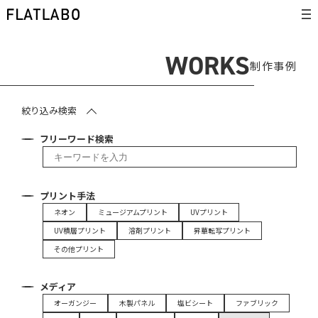
WORKS
制作事例
絞り込み検索
フリーワード検索
プリント手法
ネオン
ミュージアムプリント
UVプリント
UV積層プリント
溶剤プリント
昇華転写プリント
その他プリント
メディア
オーガンジー
木製パネル
塩ビシート
ファブリック