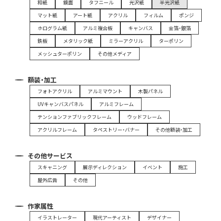
和紙
鏡面
タフニール
光沢紙
半光沢紙
マット紙
アート紙
アクリル
フィルム
ポンジ
ホログラム紙
アルミ複合板
キャンバス
金箔・銀箔
鉄板
メタリック紙
ミラーアクリル
ターポリン
メッシュターポリン
その他メディア
額装・加工
フォトアクリル
アルミマウント
木製パネル
UVキャンバスパネル
アルミフレーム
テンションファブリックフレーム
ウッドフレーム
アクリルフレーム
タペストリー・バナー
その他額装・加工
その他サービス
スキャニング
展示ディレクション
イベント
施工
屋外広告
その他
作家属性
イラストレーター
現代アーティスト
デザイナー