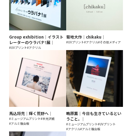
Group exhibition｜イラスト
菊地大作｜chikaku｜
レーターのウラバナ！展｜
#UVプリント
#アクリル
#その他メディア
#UVプリント
#アクリル
馬込将充｜輝く荒野へ｜
鴫原薫｜今日も生きているとい
うこと。｜
#ミュージアムプリント
#半光沢紙
#アルミ複合板
#ミュージアムプリント
#UVプリント
#アクリル
#アルミ複合板