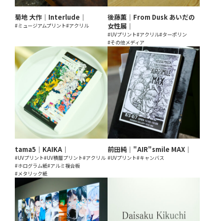
菊地 大作｜Interlude｜
後藤薫｜From Dusk あいだの
女性展｜
#ミュージアムプリント
#アクリル
#UVプリント
#アクリル
#ターポリン
#その他メディア
tama5｜KAIKA｜
前田純｜"AIR"smile MAX｜
#UVプリント
#UV積層プリント
#アクリル
#UVプリント
#キャンバス
#ホログラム紙
#アルミ複合板
#メタリック紙