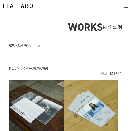
WORKS
制作事例
絞り込み検索
担当ディレクター：鴫原の事例
表示件数｜42件