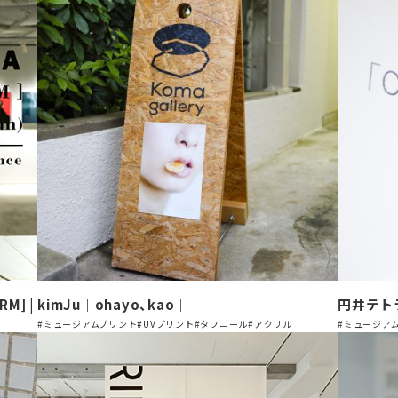
RM] |
​kimJu｜ohayo、kao｜
円井テトラ
#ミュージアムプリント
#UVプリント
#タフニール
#アクリル
#ミュージア