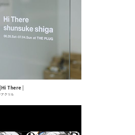
i There |
#アクリル