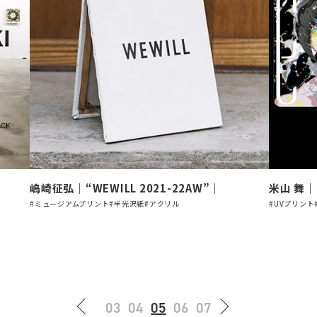
嶋崎征弘｜“WEWILL 2021-22AW”｜
米山 舞｜“
#ミュージアムプリント
#半光沢紙
#アクリル
#UVプリント
03
04
05
06
07