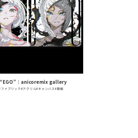
EGO”｜anicoremix gallery
#ファブリック
#アクリル
#キャンバス
#鉄板