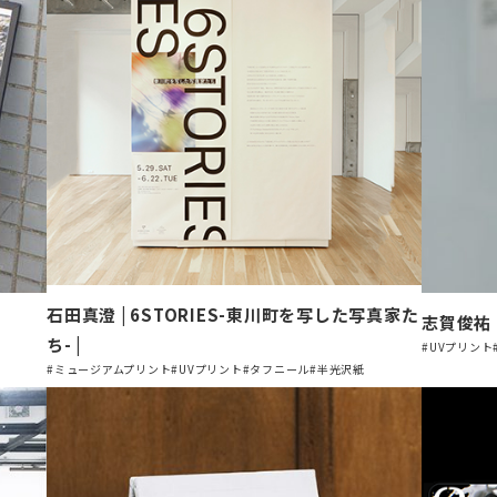
石田真澄 | 6STORIES-東川町を写した写真家た
志賀俊祐 |H
ち- |
#UVプリント
#ミュージアムプリント
#UVプリント
#タフニール
#半光沢紙