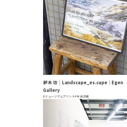
枦木 功｜Landscape_es.cape｜Egen
Gallery
#ミュージアムプリント
#半光沢紙