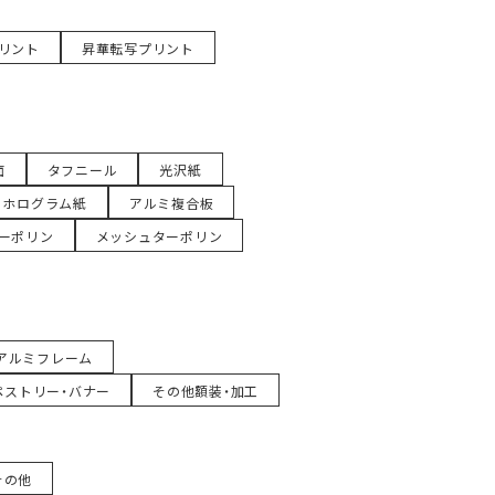
リント
昇華転写プリント
面
タフニール
光沢紙
ホログラム紙
アルミ複合板
ーポリン
メッシュターポリン
アルミフレーム
ペストリー・バナー
その他額装・加工
その他