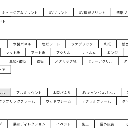
ミュージアムプリント
UVプリント
UV積層プリント
溶剤プ
ント
ー
木製パネル
塩ビシート
ファブリック
和紙
鏡
マット紙
アート紙
アクリル
フィルム
ポンジ
金箔・銀箔
鉄板
メタリック紙
ミラーアクリル
タ
ィア
リル
アルミマウント
木製パネル
UVキャンバスパネル
ファブリックフレーム
ウッドフレーム
アクリルフレーム
タ
グ
展示ディレクション
イベント
施工
屋外広告