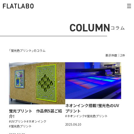
COLUMN
コラム
「蛍光色プリント」のコラム
表示件数｜2件
ネオンインク搭載！蛍光色のUV
蛍光プリント 作品例5選ご紹
プリント
介！
#ネオンインク
#蛍光色プリント
#UVプリント
#ネオンインク
2025.06.10
#蛍光色プリント