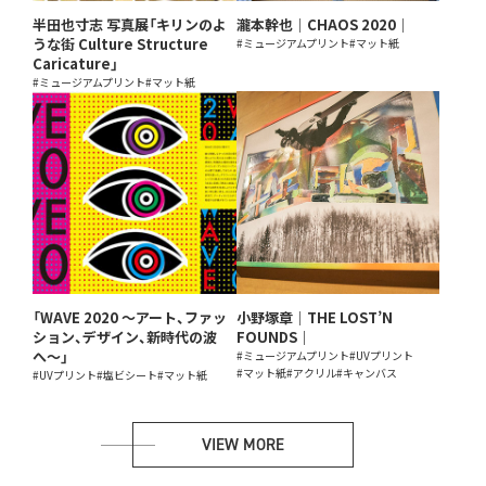
半田也寸志 写真展「キリンのよ
瀧本幹也｜CHAOS 2020｜
うな街 Culture Structure
#ミュージアムプリント
#マット紙
Caricature」
#ミュージアムプリント
#マット紙
「WAVE 2020 〜アート、ファッ
小野塚章｜THE LOST’N
ション、デザイン、新時代の波
FOUNDS｜
へ〜」
#ミュージアムプリント
#UVプリント
#マット紙
#アクリル
#キャンバス
#UVプリント
#塩ビシート
#マット紙
VIEW MORE