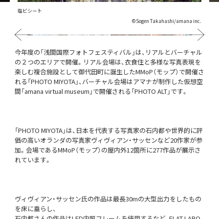
塩ビシート
©︎Sogen Takahashi/amana inc.
Previous
Next
今年度の「浅間国際フォトフェスティバル」は、リアルとバーチャル
の２つのエリアで開催。リアル会場は、衣食住と多様な写真表現を
楽しむ複合施設として御代田町に誕生したMMoP（モップ）で開催さ
れる「PHOTO MIYOTA」、バーチャル会場はアマナが制作した仮想空
間「amana virtual museum」で開催される「PHOTO ALT」です。
「PHOTO MIYOTA」は、日本を代表する写真家の石内都や世界的に評
価の高いオランダの写真家ヴィヴィアン・サッセンなど20作家が参
加。会場であるMMoP（モップ）の屋内外12箇所に277作品が展示さ
れています。
ヴィヴィアン・サッセン氏の作品は最長30mの大型出力をしたもの
を床に垂らし、
石内都さんの作品はLED内照フレームを使用するなど、FLAT LABO