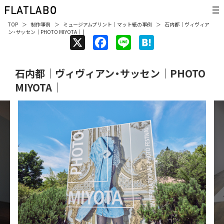
TOP
制作事例
ミュージアムプリント
｜
マット紙
の事例
石内都｜ヴィヴィア
ン・サッセン｜PHOTO MIYOTA｜ |
X
F
L
H
a
i
a
石内都｜ヴィヴィアン・サッセン｜PHOTO
c
n
t
MIYOTA｜
e
e
e
b
n
o
a
o
k