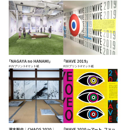
「NAGAYA no HANAMI」
「WAVE 2019」
#UVプリント
#マット紙
#UVプリント
#マット紙
瀧本幹也｜CHAOS 2020｜
「WAVE 2020 〜アート、ファッ