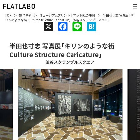
TOP
制作事例
ミュージアムプリント
｜
マット紙
の事例
半田也寸志 写真展「キ
リンのような街 Culture Structure Caricature」 | 渋谷スクランブルスクエア
X
F
L
H
a
i
a
半田也寸志 写真展「キリンのような街
c
n
t
Culture Structure Caricature」
e
e
e
渋谷スクランブルスクエア
b
n
o
a
o
k