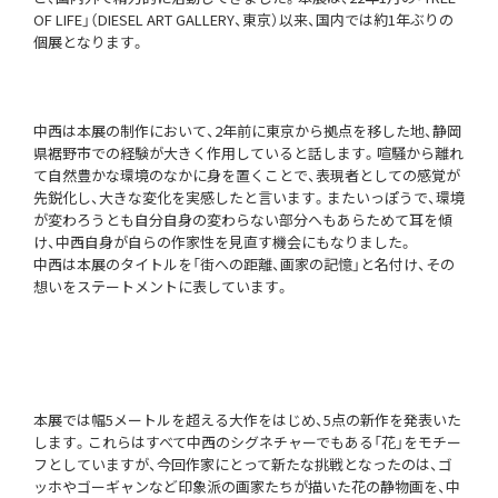
OF LIFE」（DIESEL ART GALLERY、東京）以来、国内では約1年ぶりの
個展となります。
中西は本展の制作において、2年前に東京から拠点を移した地、静岡
県裾野市での経験が大きく作用していると話します。喧騒から離れ
て自然豊かな環境のなかに身を置くことで、表現者としての感覚が
先鋭化し、大きな変化を実感したと言います。またいっぽうで、環境
が変わろうとも自分自身の変わらない部分へもあらためて耳を傾
け、中西自身が自らの作家性を見直す機会にもなりました。
中西は本展のタイトルを「街への距離、画家の記憶」と名付け、その
想いをステートメントに表しています。
本展では幅5メートルを超える大作をはじめ、5点の新作を発表いた
します。これらはすべて中西のシグネチャーでもある「花」をモチー
フとしていますが、今回作家にとって新たな挑戦となったのは、ゴ
ッホやゴーギャンなど印象派の画家たちが描いた花の静物画を、中