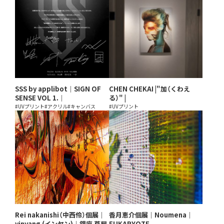
SSS by applibot｜SIGN OF
CHEN CHEKAI |"加（くわえ
SENSE VOL 1.｜
る）" |
#UVプリント
#アクリル
#キャンバス
#UVプリント
Rei nakanishi（中⻄伶）個展｜
香月恵介個展｜Noumena｜
yinyang (インヤン)｜銀座 蔦屋
EUKARYOTE