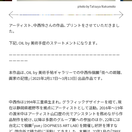
photo by Tatsuya Nakamoto
Previous
Next
アーティスト、中西怜さんの作品、プリントをさせていただきまし
た。
下記、OIL by 美術手症のステートメントになります。
ーーーーーーーーーーーーーーーーーーーーーーーーーーーーー
ーーーーー
本作品は、OIL by 美術手帖ギャラリーでの中西伶個展「街への距離、
画家の記憶」（2023年2月17日～3月13日）出品作品です。
中西伶は1994年三重県生まれ。グラフィックデザイナーを経て、現
在は静岡県裾野市を拠点にアーティストとして活動。2016年～19年
の渡米中はアーティスト山口歴の元でアシスタントを務めながら作
品制作を続け、以降は多数のグループ展への参加のほか、22年には
台北にて個展「yue」（DOPNESS ART LAB）を開催し好評を博すな
ど、国内外で精力的に活動してきました。本展は、22年1月の「TREE