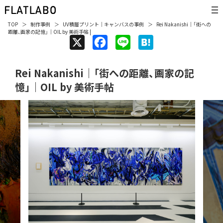
TOP
制作事例
UV積層プリント
｜
キャンバス
の事例
Rei Nakanishi｜「街への
距離、画家の記憶」｜OIL by 美術手帖 |
X
F
L
H
a
i
a
Rei Nakanishi｜「街への距離、画家の記
c
n
t
憶」｜OIL by 美術手帖
e
e
e
b
n
o
a
o
k