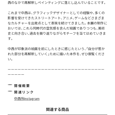
西のなかで再解釈しペインティングに落とし込んでいることです。
これまで中西は、グラフィックデザイナーとしての経験や、多くの
影響を受けてきたストリートアート、アニメ、ゲームなどさまざま
なカルチャーを出発点として表現を続けてきました。本展の制作に
おいては、これら同時代の空気感を含んだ絵画でありつつも、美術
史と向き合い、過去を振り返りながらモチーフを当てはめていきま
す。
中西が印象派の絵画を前にしたときに感じたという、「自分が惹か
れた部分を再解釈していく」ために描いた本作を、ぜひ御覧くださ
い。
ーーーーーーーーーーーーーーーーーーーーーーーーーーーーー
ーーーーー
開催概要
関連リンク
中西怜Instagram
関連する商品