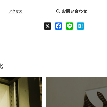
お問い合わせ
アクセス
X
F
L
H
a
i
a
c
n
t
e
e
e
b
n
o
a
北
o
k