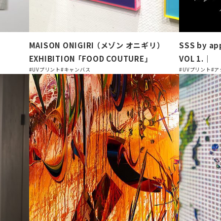
MAISON ONIGIRI （メゾン オニギリ）
SSS by ap
EXHIBITION 「FOOD COUTURE」
VOL 1.｜
#UVプリント
#キャンバス
#UVプリント
#ア