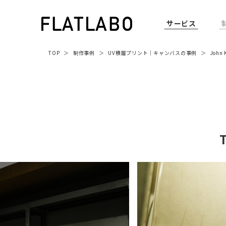
サービス
TOP
制作事例
UV積層プリント
｜
キャンバス
の事例
John