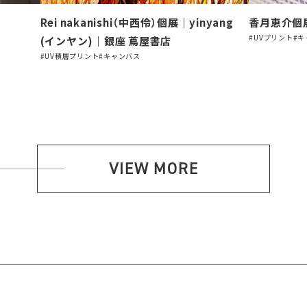
Rei nakanishi（中⻄伶）個展｜yinyang
香月恵介個展
#UVプリント
#キ
(インヤン)｜銀座 蔦屋書店
#UV積層プリント
#キャンバス
VIEW MORE