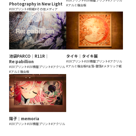
#UVプリント
#UV積層プリント
#アクリル
Photography in New Light
#アルミ複合板
#UVプリント
#和紙
#その他メディア
池袋PARCO｜R11R｜
タイキ｜タイキ展
Re:pabillion
#UVプリント
#UV積層プリント
#アクリル
#アルミ複合板
#金箔・銀箔
#メタリック紙
#UVプリント
#UV積層プリント
#アクリル
#アルミ複合板
陽子｜memoria
#UVプリント
#UV積層プリント
#アクリル