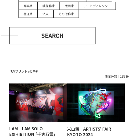
写真家
映像作家
版画家
アートディレクター
書道家
法人
その他作家
SEARCH
「UVプリント」の事例
表示件数｜187件
LAM｜LAM SOLO
米山舞｜ARTISTS' FAIR
EXIHIBITION 「千客万雷」
KYOTO 2024