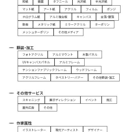
和紙
鏡面
タフニール
光沢紙
半光沢紙
マット紙
アート紙
アクリル
フィルム
ポンジ
ホログラム紙
アルミ複合板
キャンバス
金箔・銀箔
鉄板
メタリック紙
ミラーアクリル
ターポリン
メッシュターポリン
その他メディア
額装・加工
フォトアクリル
アルミマウント
木製パネル
UVキャンバスパネル
アルミフレーム
テンションファブリックフレーム
ウッドフレーム
アクリルフレーム
タペストリー・バナー
その他額装・加工
その他サービス
スキャニング
展示ディレクション
イベント
施工
屋外広告
その他
作家属性
イラストレーター
現代アーティスト
デザイナー