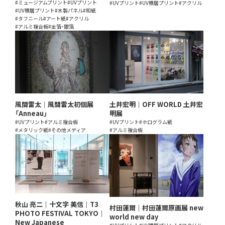
#ミュージアムプリント
#UVプリント
#UVプリント
#UV積層プリント
#アクリル
#UV積層プリント
#木製パネル
#和紙
#タフニール
#アート紙
#アクリル
#アルミ複合板
#金箔・銀箔
風間雷太｜風間雷太初個展
土井宏明｜OFF WORLD 土井宏
「Anneau」
明展
#UVプリント
#アルミ複合板
#UVプリント
#ホログラム紙
#メタリック紙
#その他メディア
#アルミ複合板
秋山 亮二｜十文字 美信｜T3
村田蓮爾｜村田蓮爾原画展 new
PHOTO FESTIVAL TOKYO｜
world new day
New Japanese